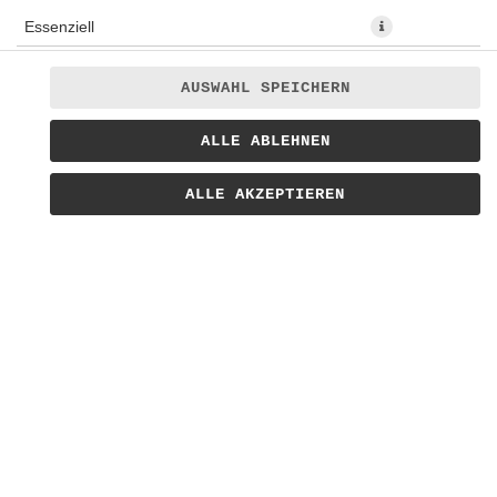
Essenziell
Präferenzen
AUSWAHL SPEICHERN
Statistiken
Original US Potato Bun · 2x Smashed Beef Patties · 2x Käse
ALLE ABLEHNEN
Marketing
· hausgemachte Burgersauce · Gewürzgurke · Salat ·
gehackte Zwiebeln
ALLE AKZEPTIEREN
13,90 € *
* Die Preise können nach Auswahl des Stores variieren.
© 2026
Bratwursthaus Lieferservice
Impressum
Datenschutz
Barrierefreiheit
Lieferdienstsoftware und Webshop von
SIDES