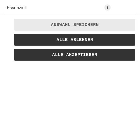
Essenziell
Präferenzen
AUSWAHL SPEICHERN
Statistiken
Portion frisch gebackenes Steinofenbaguette (ca 170g) mit
ALLE ABLEHNEN
Marketing
hausgemachter Aioli
ALLE AKZEPTIEREN
5,00 € *
* Die Preise können nach Auswahl des Stores variieren.
© 2026
Bratwursthaus Lieferservice
Impressum
Datenschutz
Barrierefreiheit
Lieferdienstsoftware und Webshop von
SIDES