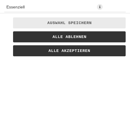
Essenziell
Präferenzen
AUSWAHL SPEICHERN
Statistiken
Nachos · Hack · Käse Sauce · Tomaten · Zwiebeln · Hot-Fire
ALLE ABLEHNEN
Marketing
Sauce · Joghurtsauce · Petersilie
ALLE AKZEPTIEREN
12,00 € *
* Die Preise können nach Auswahl des Stores variieren.
© 2026
Bratwursthaus Lieferservice
Impressum
Datenschutz
Barrierefreiheit
Lieferdienstsoftware und Webshop von
SIDES