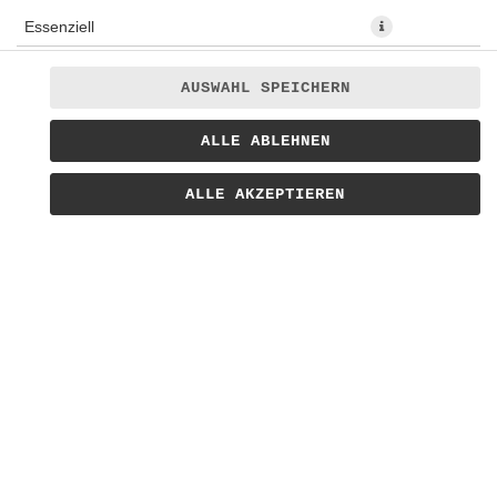
Essenziell
Präferenzen
AUSWAHL SPEICHERN
Statistiken
Hausgemachte Granatapfel Limo mit Granatapfelkernen,
ALLE ABLEHNEN
Marketing
Limette und Minze. 0,5l Flasche
ALLE AKZEPTIEREN
5,90 € *
* Die Preise können nach Auswahl des Stores variieren.
© 2026
Bratwursthaus Lieferservice
Impressum
Datenschutz
Barrierefreiheit
Lieferdienstsoftware und Webshop von
SIDES