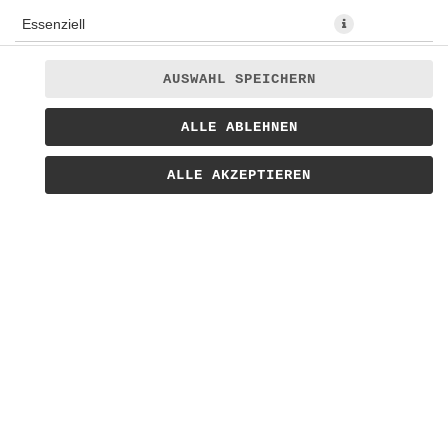
Essenziell
Präferenzen
AUSWAHL SPEICHERN
Statistiken
Hausgemachter Milchshake mit Eis und Oreo Keksen 0,5l
ALLE ABLEHNEN
Marketing
Flasche
ALLE AKZEPTIEREN
6,90 € *
* Die Preise können nach Auswahl des Stores variieren.
© 2026
Bratwursthaus Lieferservice
Impressum
Datenschutz
Barrierefreiheit
Lieferdienstsoftware und Webshop von
SIDES