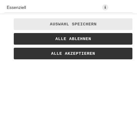
Essenziell
Präferenzen
AUSWAHL SPEICHERN
Statistiken
Für echte Currywurst. Sämig, würzig, Hausrezept seit 40
ALLE ABLEHNEN
Marketing
Jahren
ALLE AKZEPTIEREN
1,50 € *
* Die Preise können nach Auswahl des Stores variieren.
© 2026
Bratwursthaus Lieferservice
Impressum
Datenschutz
Barrierefreiheit
Lieferdienstsoftware und Webshop von
SIDES