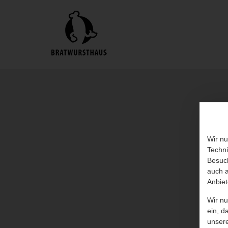
Wir nu
Techni
Besuch
auch a
Anbiet
Wir n
ein, d
unser