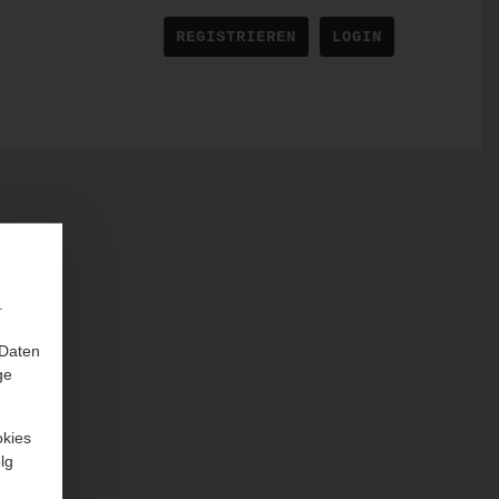
REGISTRIEREN
LOGIN
.
 Daten
ge
okies
lg