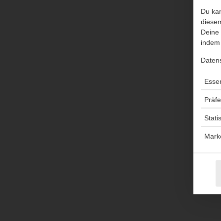
Du kan
diesem
Deine 
indem 
Daten
Essen
Präf
Stati
Mark