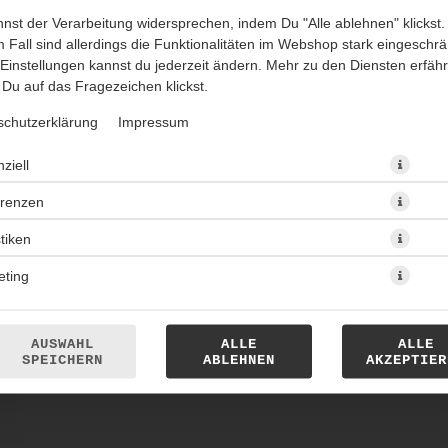
nst der Verarbeitung widersprechen, indem Du "Alle ablehnen" klickst.
 Fall sind allerdings die Funktionalitäten im Webshop stark eingeschrä
Einstellungen kannst du jederzeit ändern. Mehr zu den Diensten erfähr
Du auf das Fragezeichen klickst.
schutzerklärung
Impressum
ziell
Thunfisch · Käse · Salat · frische Zwiebeln · Remoulade
erenzen
8,50 € *
stiken
eting
* Die Preise können nach Auswahl des Stores variieren.
AUSWAHL
ALLE
ALLE
SPEICHERN
ABLEHNEN
AKZEPTIER