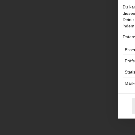
Du kan
diesem
Deine 
indem 
Daten
Essen
Präf
Stati
Mark