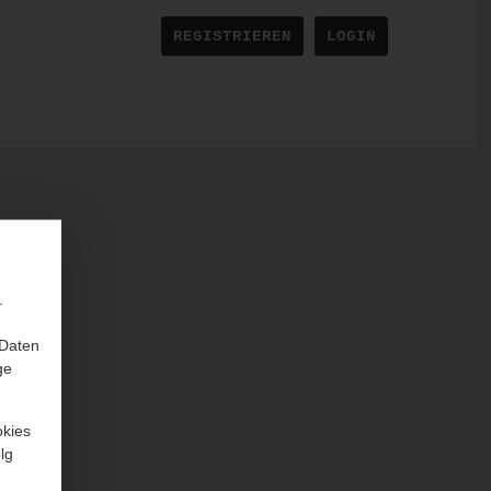
REGISTRIEREN
LOGIN
.
 Daten
ge
okies
lg