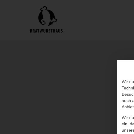
Wir nu
Techni
Besuch
auch a
Anbiet
Wir n
ein, d
unser