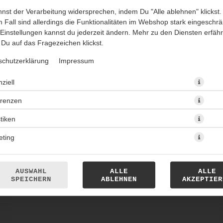
nst der Verarbeitung widersprechen, indem Du "Alle ablehnen" klickst.
 Fall sind allerdings die Funktionalitäten im Webshop stark eingeschrä
Einstellungen kannst du jederzeit ändern. Mehr zu den Diensten erfähr
Du auf das Fragezeichen klickst.
schutzerklärung
Impressum
ziell
Original Löwensenf, medium - Der Bratwurstliebling.
erenzen
1,00 € *
stiken
eting
* Die Preise können nach Auswahl des Stores variieren.
AUSWAHL
ALLE
ALLE
SPEICHERN
ABLEHNEN
AKZEPTIER