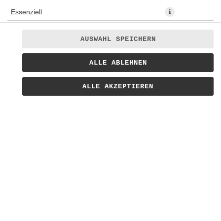
Essenziell
Präferenzen
AUSWAHL SPEICHERN
Statistiken
Chicken Nuggets, zwei Beilagen, Getränk und Dessert nach
ALLE ABLEHNEN
Marketing
Wahl!
ALLE AKZEPTIEREN
AB 14,30 *
* Die Preise können nach Auswahl des Stores variieren.
© 2026
Bratwursthaus Lieferservice
Impressum
Datenschutz
Barrierefreiheit
Lieferdienstsoftware und Webshop von
SIDES