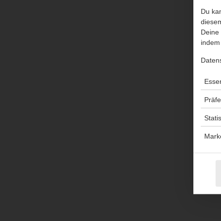
Du kan
diesem
Deine 
indem 
Daten
Essen
Präf
Stati
Mark