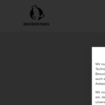
Wir nu
Techni
Besuch
auch a
Anbiet
Wir n
ein, d
unser