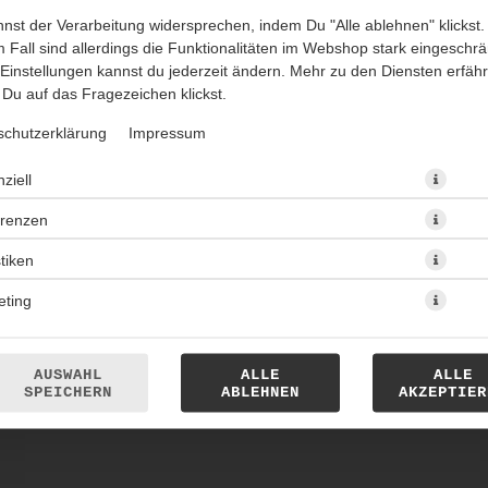
nst der Verarbeitung widersprechen, indem Du "Alle ablehnen" klickst.
 Fall sind allerdings die Funktionalitäten im Webshop stark eingeschrä
Einstellungen kannst du jederzeit ändern. Mehr zu den Diensten erfähr
Du auf das Fragezeichen klickst.
schutzerklärung
Impressum
ziell
Currywurst, zwei Beilagen, Getränk und Dessert nach Wahl!
erenzen
AB 14,10 *
stiken
eting
* Die Preise können nach Auswahl des Stores variieren.
AUSWAHL
ALLE
ALLE
SPEICHERN
ABLEHNEN
AKZEPTIER