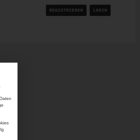
REGISTRIEREN
LOGIN
.
 Daten
ge
okies
lg