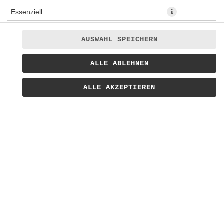
Essenziell
Präferenzen
AUSWAHL SPEICHERN
Statistiken
Unsere selbstgemachten Brownies mit Kinderiegel und
ALLE ABLEHNEN
Marketing
weißer Schokolade getoppt.
ALLE AKZEPTIEREN
4,90 € *
* Die Preise können nach Auswahl des Stores variieren.
© 2026
Bratwursthaus Lieferservice
Impressum
Datenschutz
Barrierefreiheit
Lieferdienstsoftware und Webshop von
SIDES