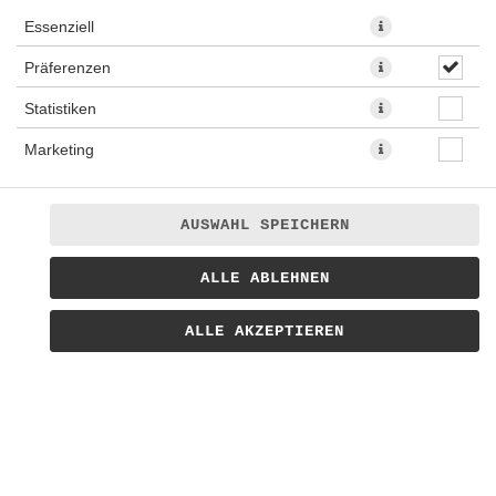
Essenziell
MENÜS
Präferenzen
Statistiken
Die beste Wahl! Stell dir dein Lieblingsmenü in 5
einfachen Schritten zusammen und lass es dir in
Marketing
Bochum bequem nach Hause liefern. Der Nachtisch nach
Wahl ist in diesen Paketen kostenlos!
Egal ob du dir Mittagessen oder Abendessen liefern
AUSWAHL SPEICHERN
lassen möchtet - in unserem
Lieferservice
sind die
Menüs immer die beste Wahl.
ALLE ABLEHNEN
ALLE AKZEPTIEREN