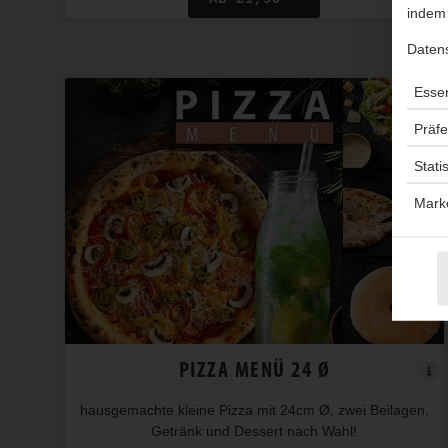
indem 
Daten
Essen
Präf
Stati
Mark
PIZZA MENÜ 24 Ø
hausgemachte kleine Pizza mit 24cm Ø, zwei Beilagen,
Getränk und Dessert nach Wahl!