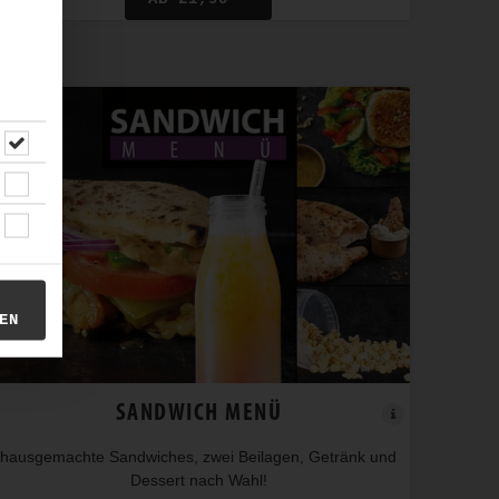
EN
SANDWICH MENÜ
hausgemachte Sandwiches, zwei Beilagen, Getränk und
Dessert nach Wahl!