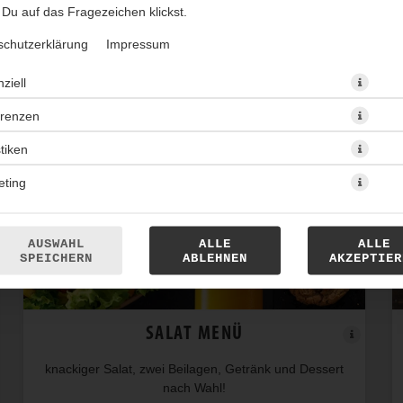
Du auf das Fragezeichen klickst.
schutzerklärung
Impressum
ziell
erenzen
stiken
eting
AUSWAHL
ALLE
ALLE
SPEICHERN
ABLEHNEN
AKZEPTIER
SALAT MENÜ
knackiger Salat, zwei Beilagen, Getränk und Dessert
nach Wahl!