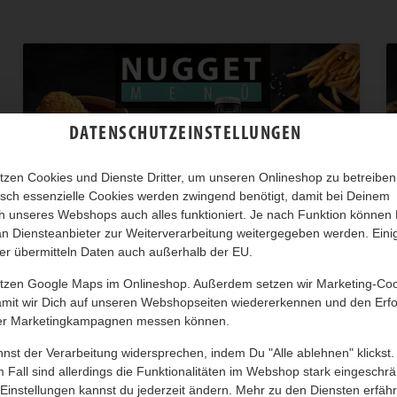
DATENSCHUTZEINSTELLUNGEN
tzen Cookies und Dienste Dritter, um unseren Onlineshop zu betreiben
sch essenzielle Cookies werden zwingend benötigt, damit bei Deinem
 unseres Webshops auch alles funktioniert. Je nach Funktion können
n Diensteanbieter zur Weiterverarbeitung weitergegeben werden. Eini
er übermitteln Daten auch außerhalb der EU.
utzen Google Maps im Onlineshop. Außerdem setzen wir Marketing-Co
NUGGET MENÜ
amit wir Dich auf unseren Webshopseiten wiedererkennen und den Erfo
er Marketingkampagnen messen können.
Chicken Nuggets, zwei Beilagen, Getränk und Dessert
nst der Verarbeitung widersprechen, indem Du "Alle ablehnen" klickst.
nach Wahl!
 Fall sind allerdings die Funktionalitäten im Webshop stark eingeschrä
Einstellungen kannst du jederzeit ändern. Mehr zu den Diensten erfähr
AB 14,30 *