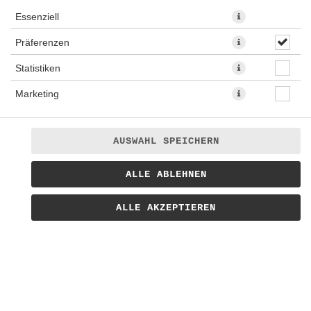
Essenziell
MENÜS
Präferenzen
Statistiken
Die beste Wahl! Stell dir dein Lieblingsmenü in 5
einfachen Schritten zusammen und lass es dir in
Marketing
Bochum bequem nach Hause liefern. Der Nachtisch nach
Wahl ist in diesen Paketen kostenlos!
Egal ob du dir Mittagessen oder Abendessen liefern
AUSWAHL SPEICHERN
lassen möchtet - in unserem
Lieferservice
sind die
Menüs immer die beste Wahl.
ALLE ABLEHNEN
ALLE AKZEPTIEREN