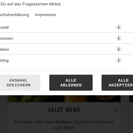
Du auf das Fragezeichen klickst.
schutzerklärung
Impressum
ziell
erenzen
stiken
eting
AUSWAHL
ALLE
ALLE
SPEICHERN
ABLEHNEN
AKZEPTIER
SALAT MENÜ
knackiger Salat, zwei Beilagen, Getränk und Dessert
nach Wahl!