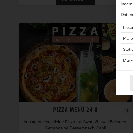
indem 
Daten
Essen
Präf
Stati
Mark
PIZZA MENÜ 24 Ø
hausgemachte kleine Pizza mit 24cm Ø, zwei Beilagen,
Getränk und Dessert nach Wahl!