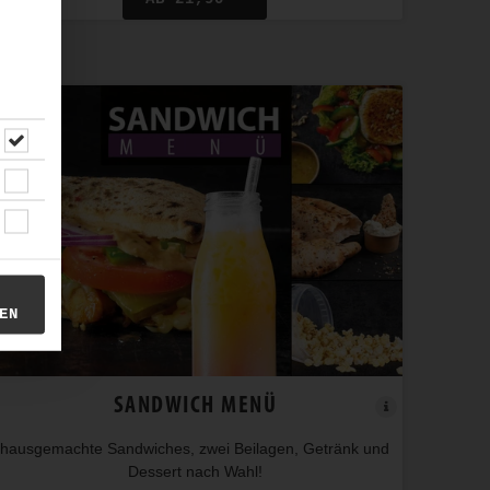
EN
SANDWICH MENÜ
hausgemachte Sandwiches, zwei Beilagen, Getränk und
Dessert nach Wahl!