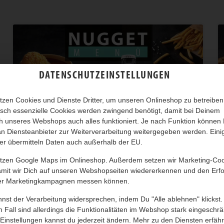
DATENSCHUTZEINSTELLUNGEN
tzen Cookies und Dienste Dritter, um unseren Onlineshop zu betreiben
sch essenzielle Cookies werden zwingend benötigt, damit bei Deinem
 unseres Webshops auch alles funktioniert. Je nach Funktion können
n Diensteanbieter zur Weiterverarbeitung weitergegeben werden. Eini
er übermitteln Daten auch außerhalb der EU.
utzen Google Maps im Onlineshop. Außerdem setzen wir Marketing-Co
NUGGET MENÜ
amit wir Dich auf unseren Webshopseiten wiedererkennen und den Erfo
er Marketingkampagnen messen können.
Chicken Nuggets, zwei Beilagen, Getränk und Dessert
nst der Verarbeitung widersprechen, indem Du "Alle ablehnen" klickst.
nach Wahl!
 Fall sind allerdings die Funktionalitäten im Webshop stark eingeschrä
Einstellungen kannst du jederzeit ändern. Mehr zu den Diensten erfähr
AB 14,30 *